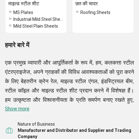
माइल्ड स्टील शीट
छत की चादर
MS Plates
Roofing Sheets
Industrial Mild Steel Sheet
Mild Steel Plain Sheets
हमारे बारे में
एक प्रमुख व्यापारी और आपूर्तिकर्ता के रूप में, हम, कलकत्ता स्टील
एंटरप्राइजेज, अपने ग्राहकों की विविध आवश्यकताओं को पूरा करने
के लिए बेहतरीन क्रेन रेल, माइल्ड स्टील एंगल, इंडस्ट्रियल बीम,
स्टील कॉइल और माइल्ड स्टील शीट प्रदान करने में विशेषज्ञ हैं।
हम उत्कृष्टता और विश्वसनीयता के प्रति समर्पण बनाए रखते हुए,
टिकाऊपन और गुणवत्ता के लिए सख्त आवश्यकताओं को पूरा करने
Show more
वाले सामान उपलब्ध कराने के लिए कड़ी मेहनत करते हैं। हम अपने
Nature of Business
व्यापक समाधानों के साथ उद्योगों की एक विस्तृत श्रृंखला की सेवा
Manufacturer and Distributor and Supplier and Trading
करते हैं, ताकि हमारे ग्राहक अपनी अनूठी ज़रूरतों के लिए आदर्श
Company