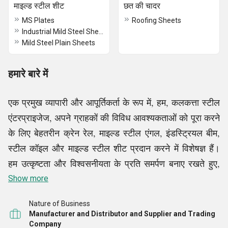
माइल्ड स्टील शीट
छत की चादर
MS Plates
Roofing Sheets
Industrial Mild Steel Sheet
Mild Steel Plain Sheets
हमारे बारे में
एक प्रमुख व्यापारी और आपूर्तिकर्ता के रूप में, हम, कलकत्ता स्टील
एंटरप्राइजेज, अपने ग्राहकों की विविध आवश्यकताओं को पूरा करने
के लिए बेहतरीन क्रेन रेल, माइल्ड स्टील एंगल, इंडस्ट्रियल बीम,
स्टील कॉइल और माइल्ड स्टील शीट प्रदान करने में विशेषज्ञ हैं।
हम उत्कृष्टता और विश्वसनीयता के प्रति समर्पण बनाए रखते हुए,
टिकाऊपन और गुणवत्ता के लिए सख्त आवश्यकताओं को पूरा करने
Show more
वाले सामान उपलब्ध कराने के लिए कड़ी मेहनत करते हैं। हम अपने
Nature of Business
व्यापक समाधानों के साथ उद्योगों की एक विस्तृत श्रृंखला की सेवा
Manufacturer and Distributor and Supplier and Trading
करते हैं, ताकि हमारे ग्राहक अपनी अनूठी ज़रूरतों के लिए आदर्श
Company